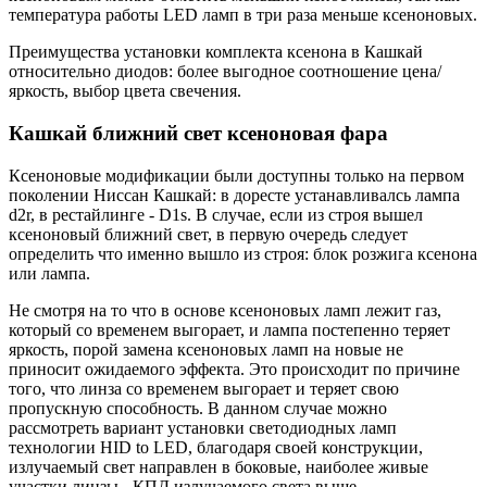
температура работы LED ламп в три раза меньше ксеноновых.
Преимущества установки комплекта ксенона в Кашкай
относительно диодов: более выгодное соотношение цена/
яркость, выбор цвета свечения.
Кашкай ближний свет ксеноновая фара
Ксеноновые модификации были доступны только на первом
поколении Ниссан Кашкай: в доресте устанавливалсь лампа
d2r, в рестайлинге - D1s. В случае, если из строя вышел
ксеноновый ближний свет, в первую очередь следует
определить что именно вышло из строя: блок розжига ксенона
или лампа.
Не смотря на то что в основе ксеноновых ламп лежит газ,
который со временем выгорает, и лампа постепенно теряет
яркость, порой замена ксеноновых ламп на новые не
приносит ожидаемого эффекта. Это происходит по причине
того, что линза со временем выгорает и теряет свою
пропускную способность. В данном случае можно
рассмотреть вариант установки светодиодных ламп
технологии HID to LED, благодаря своей конструкции,
излучаемый свет направлен в боковые, наиболее живые
участки линзы - КПД излучаемого света выше.