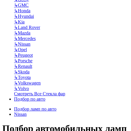
↳
GMC
↳
Honda
↳
Hyundai
↳
Kia
↳
Land Rover
↳
Mazda
↳
Mercedes
↳
Nissan
↳
Opel
↳
Peugeot
↳
Porsche
↳
Renault
↳
Skoda
↳
Toyota
↳
Volkswagen
↳
Volvo
Смотреть Все Стекла фар
Подбор по авто
Подбор ламп по авто
Nissan
Подбор автомобильных ламп