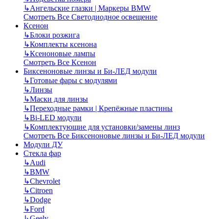
↳
Ангельские глазки | Маркеры BMW
Смотреть Все Светодиодное освещение
Ксенон
↳
Блоки розжига
↳
Комплекты ксенона
↳
Ксеноновые лампы
Смотреть Все Ксенон
Биксеноновые линзы и Би-ЛЕД модули
↳
Готовые фары с модулями
↳
Линзы
↳
Маски для линзы
↳
Переходные рамки | Крепёжные пластины
↳
Bi-LED модули
↳
Комплектующие для установки/замены линз
Смотреть Все Биксеноновые линзы и Би-ЛЕД модули
Модули ДУ
Стекла фар
↳
Audi
↳
BMW
↳
Chevrolet
↳
Citroen
↳
Dodge
↳
Ford
↳
Geely