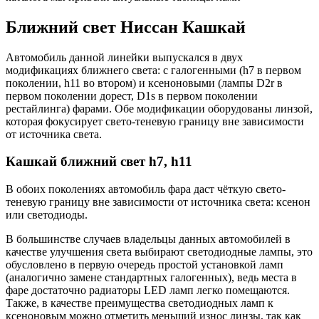
Ближний свет Ниссан Кашкай
Автомобиль данной линейки выпускался в двух
модификациях ближнего света: с галогенными (h7 в первом
поколении, h11 во втором) и ксеноновыми (лампы D2r в
первом поколении дорест, D1s в первом поколении
рестайлинга) фарами. Обе модификации оборудованы линзой,
которая фокусирует свето-теневую границу вне зависимости
от источника света.
Кашкай ближний свет h7, h11
В обоих поколениях автомобиль фара даст чёткую свето-
теневую границу вне зависимости от источника света: ксенон
или светодиоды.
В большинстве случаев владельцы данных автомобилей в
качестве улучшения света выбирают светодиодные лампы, это
обусловлено в первую очередь простой установкой ламп
(аналогично замене стандартных галогенных), ведь места в
фаре достаточно радиаторы LED ламп легко помещаются.
Также, в качестве преимущества светодиодных ламп к
ксеноновым можно отметить меньший износ линзы, так как