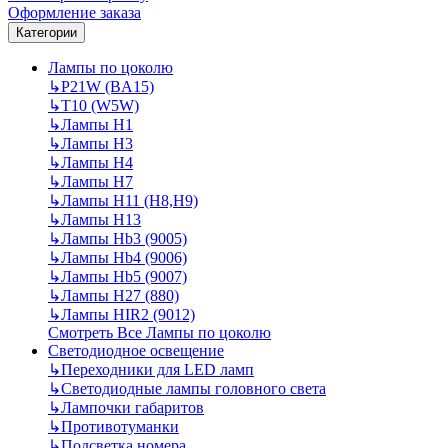
Оформление заказа
Категории
Лампы по цоколю
↳
P21W (BA15)
↳
T10 (W5W)
↳
Лампы H1
↳
Лампы H3
↳
Лампы H4
↳
Лампы H7
↳
Лампы H11 (H8,H9)
↳
Лампы H13
↳
Лампы Hb3 (9005)
↳
Лампы Hb4 (9006)
↳
Лампы Hb5 (9007)
↳
Лампы H27 (880)
↳
Лампы HIR2 (9012)
Смотреть Все Лампы по цоколю
Светодиодное освещение
↳
Переходники для LED ламп
↳
Светодиодные лампы головного света
↳
Лампочки габаритов
↳
Противотуманки
↳
Подсветка номера