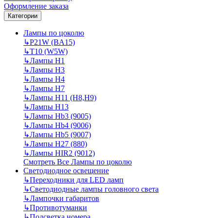
Оформление заказа
Категории
Лампы по цоколю
↳
P21W (BA15)
↳
T10 (W5W)
↳
Лампы H1
↳
Лампы H3
↳
Лампы H4
↳
Лампы H7
↳
Лампы H11 (H8,H9)
↳
Лампы H13
↳
Лампы Hb3 (9005)
↳
Лампы Hb4 (9006)
↳
Лампы Hb5 (9007)
↳
Лампы H27 (880)
↳
Лампы HIR2 (9012)
Смотреть Все Лампы по цоколю
Светодиодное освещение
↳
Переходники для LED ламп
↳
Светодиодные лампы головного света
↳
Лампочки габаритов
↳
Противотуманки
↳
Подсветка номера