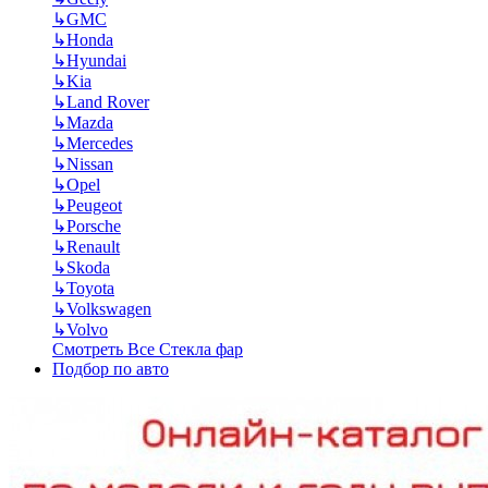
↳
GMC
↳
Honda
↳
Hyundai
↳
Kia
↳
Land Rover
↳
Mazda
↳
Mercedes
↳
Nissan
↳
Opel
↳
Peugeot
↳
Porsche
↳
Renault
↳
Skoda
↳
Toyota
↳
Volkswagen
↳
Volvo
Смотреть Все Стекла фар
Подбор по авто