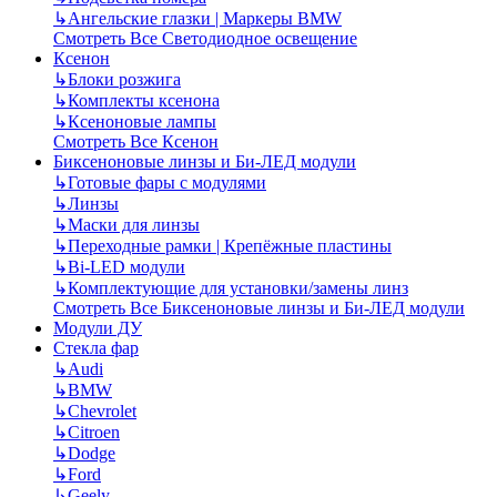
↳
Ангельские глазки | Маркеры BMW
Смотреть Все Светодиодное освещение
Ксенон
↳
Блоки розжига
↳
Комплекты ксенона
↳
Ксеноновые лампы
Смотреть Все Ксенон
Биксеноновые линзы и Би-ЛЕД модули
↳
Готовые фары с модулями
↳
Линзы
↳
Маски для линзы
↳
Переходные рамки | Крепёжные пластины
↳
Bi-LED модули
↳
Комплектующие для установки/замены линз
Смотреть Все Биксеноновые линзы и Би-ЛЕД модули
Модули ДУ
Стекла фар
↳
Audi
↳
BMW
↳
Chevrolet
↳
Citroen
↳
Dodge
↳
Ford
↳
Geely