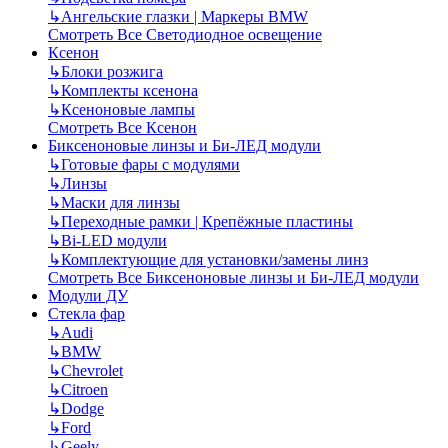
↳
Ангельские глазки | Маркеры BMW
Смотреть Все Светодиодное освещение
Ксенон
↳
Блоки розжига
↳
Комплекты ксенона
↳
Ксеноновые лампы
Смотреть Все Ксенон
Биксеноновые линзы и Би-ЛЕД модули
↳
Готовые фары с модулями
↳
Линзы
↳
Маски для линзы
↳
Переходные рамки | Крепёжные пластины
↳
Bi-LED модули
↳
Комплектующие для установки/замены линз
Смотреть Все Биксеноновые линзы и Би-ЛЕД модули
Модули ДУ
Стекла фар
↳
Audi
↳
BMW
↳
Chevrolet
↳
Citroen
↳
Dodge
↳
Ford
↳
Geely