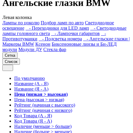
Ангельские глазки BMW
Левая колонка
Лампы по цоколю
Подбор ламп по авто
Светодиодное
освещение
- Переходники для LED ламп
- Светодиодные
лампы головного света
- Лампочки габаритов
-
Противотуманки
- Подсветка номера
- Ангельские глазки |
Маркеры BMW
Ксенон
Биксеноновые линзы и Би-ЛЕД
модули
Модули ДУ
Стекла фар
Сетка
Список
По умолчанию
Название (А - Я)
Название (Я - А)
Цена (низкая > высокая)
Цена (высокая > низкая)
Рейтинг (начиная с высокого)
Рейтинг (начиная с низкого)
Код Товара (А - Я)
Код Товара (Я - А)
Наличие (меньше > больше)
Наличие (больше > меньше)