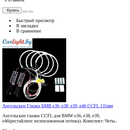
Купить
Быстрый просмотр
В закладки
В сравнение
Ангельские Глазки БМВ e36, e38, e39, e46 CCFL 131мм
Ангельские глазки CCFL для BMW e36, e38, e39,
e46(рестайлинг нелинзованная оптика). Комплект: Четы..