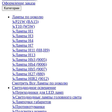
Оформление заказа
Категории
Лампы по цоколю
↳
P21W (BA15)
↳
T10 (W5W)
↳
Лампы H1
↳
Лампы H3
↳
Лампы H4
↳
Лампы H7
↳
Лампы H11 (H8,H9)
↳
Лампы H13
↳
Лампы Hb3 (9005)
↳
Лампы Hb4 (9006)
↳
Лампы Hb5 (9007)
↳
Лампы H27 (880)
↳
Лампы HIR2 (9012)
Смотреть Все Лампы по цоколю
Светодиодное освещение
↳
Переходники для LED ламп
↳
Светодиодные лампы головного света
↳
Лампочки габаритов
↳
Противотуманки
↳
Подсветка номера