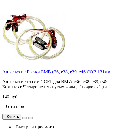
Ангельские Глазки БМВ e36, e38, e39, e46 COB 131мм
Ангельские глазки CCFL для BMW e36, e38, e39, e46.
Комплект Четыре незамкнутых кольца "подковы" ди..
140 руб.
0 отзывов
Купить
Быстрый просмотр