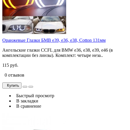
Оранжевые Глазки БМВ e39, e36, e38, Cotton 131мм
Ангельские глазки CCFL для BMW e36, e38, e39, e46 (в
комплектации без линзы). Комплект: четыре неза..
115 руб.
0 отзывов
Купить
Быстрый просмотр
В закладки
В сравнение