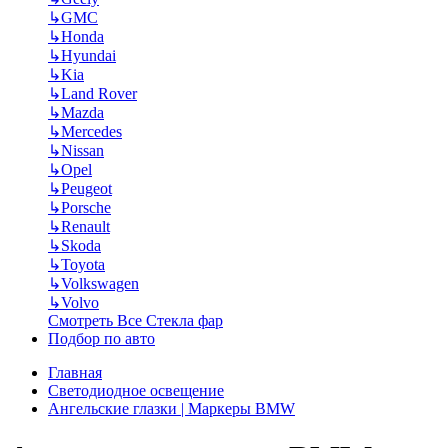
↳
GMC
↳
Honda
↳
Hyundai
↳
Kia
↳
Land Rover
↳
Mazda
↳
Mercedes
↳
Nissan
↳
Opel
↳
Peugeot
↳
Porsche
↳
Renault
↳
Skoda
↳
Toyota
↳
Volkswagen
↳
Volvo
Смотреть Все Стекла фар
Подбор по авто
Главная
Светодиодное освещение
Ангельские глазки | Маркеры BMW