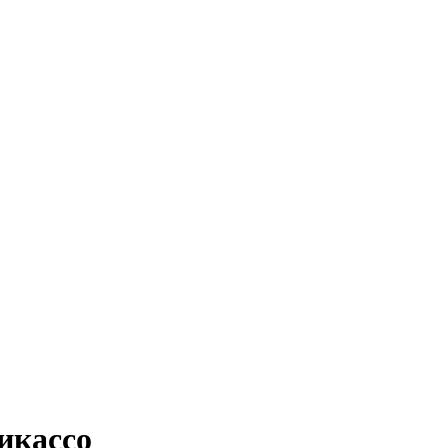
икассо