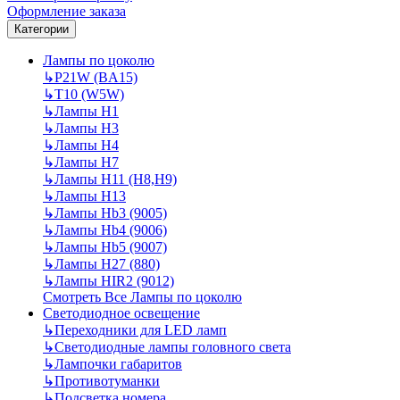
Оформление заказа
Категории
Лампы по цоколю
↳
P21W (BA15)
↳
T10 (W5W)
↳
Лампы H1
↳
Лампы H3
↳
Лампы H4
↳
Лампы H7
↳
Лампы H11 (H8,H9)
↳
Лампы H13
↳
Лампы Hb3 (9005)
↳
Лампы Hb4 (9006)
↳
Лампы Hb5 (9007)
↳
Лампы H27 (880)
↳
Лампы HIR2 (9012)
Смотреть Все Лампы по цоколю
Светодиодное освещение
↳
Переходники для LED ламп
↳
Светодиодные лампы головного света
↳
Лампочки габаритов
↳
Противотуманки
↳
Подсветка номера