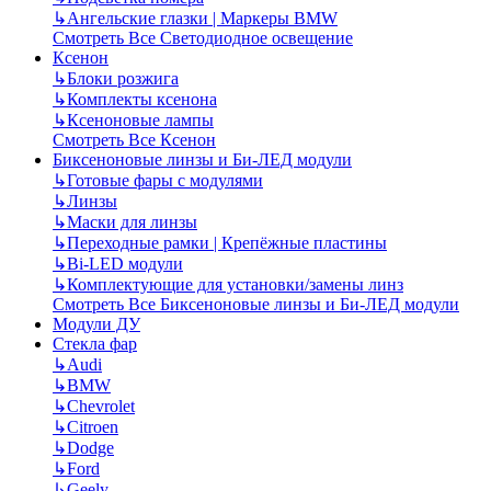
↳
Ангельские глазки | Маркеры BMW
Смотреть Все Светодиодное освещение
Ксенон
↳
Блоки розжига
↳
Комплекты ксенона
↳
Ксеноновые лампы
Смотреть Все Ксенон
Биксеноновые линзы и Би-ЛЕД модули
↳
Готовые фары с модулями
↳
Линзы
↳
Маски для линзы
↳
Переходные рамки | Крепёжные пластины
↳
Bi-LED модули
↳
Комплектующие для установки/замены линз
Смотреть Все Биксеноновые линзы и Би-ЛЕД модули
Модули ДУ
Стекла фар
↳
Audi
↳
BMW
↳
Chevrolet
↳
Citroen
↳
Dodge
↳
Ford
↳
Geely