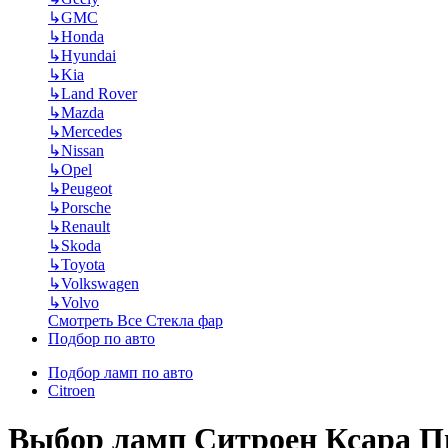
↳
GMC
↳
Honda
↳
Hyundai
↳
Kia
↳
Land Rover
↳
Mazda
↳
Mercedes
↳
Nissan
↳
Opel
↳
Peugeot
↳
Porsche
↳
Renault
↳
Skoda
↳
Toyota
↳
Volkswagen
↳
Volvo
Смотреть Все Стекла фар
Подбор по авто
Подбор ламп по авто
Citroen
Выбор ламп Ситроен Ксара П