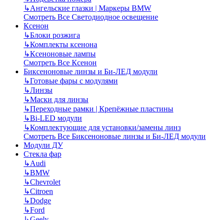
↳
Ангельские глазки | Маркеры BMW
Смотреть Все Светодиодное освещение
Ксенон
↳
Блоки розжига
↳
Комплекты ксенона
↳
Ксеноновые лампы
Смотреть Все Ксенон
Биксеноновые линзы и Би-ЛЕД модули
↳
Готовые фары с модулями
↳
Линзы
↳
Маски для линзы
↳
Переходные рамки | Крепёжные пластины
↳
Bi-LED модули
↳
Комплектующие для установки/замены линз
Смотреть Все Биксеноновые линзы и Би-ЛЕД модули
Модули ДУ
Стекла фар
↳
Audi
↳
BMW
↳
Chevrolet
↳
Citroen
↳
Dodge
↳
Ford
↳
Geely