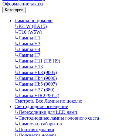
Оформление заказа
Категории
Лампы по цоколю
↳
P21W (BA15)
↳
T10 (W5W)
↳
Лампы H1
↳
Лампы H3
↳
Лампы H4
↳
Лампы H7
↳
Лампы H11 (H8,H9)
↳
Лампы H13
↳
Лампы Hb3 (9005)
↳
Лампы Hb4 (9006)
↳
Лампы Hb5 (9007)
↳
Лампы H27 (880)
↳
Лампы HIR2 (9012)
Смотреть Все Лампы по цоколю
Светодиодное освещение
↳
Переходники для LED ламп
↳
Светодиодные лампы головного света
↳
Лампочки габаритов
↳
Противотуманки
↳
Подсветка номера