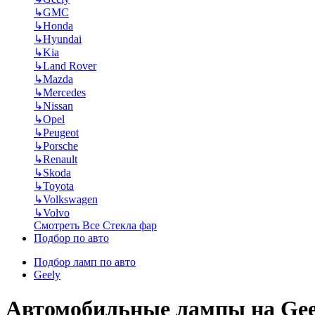
↳
GMC
↳
Honda
↳
Hyundai
↳
Kia
↳
Land Rover
↳
Mazda
↳
Mercedes
↳
Nissan
↳
Opel
↳
Peugeot
↳
Porsche
↳
Renault
↳
Skoda
↳
Toyota
↳
Volkswagen
↳
Volvo
Смотреть Все Стекла фар
Подбор по авто
Подбор ламп по авто
Geely
Автомобильные лампы на Gee