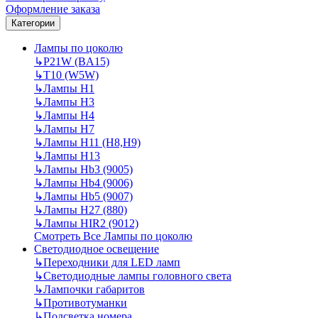
Оформление заказа
Категории
Лампы по цоколю
↳
P21W (BA15)
↳
T10 (W5W)
↳
Лампы H1
↳
Лампы H3
↳
Лампы H4
↳
Лампы H7
↳
Лампы H11 (H8,H9)
↳
Лампы H13
↳
Лампы Hb3 (9005)
↳
Лампы Hb4 (9006)
↳
Лампы Hb5 (9007)
↳
Лампы H27 (880)
↳
Лампы HIR2 (9012)
Смотреть Все Лампы по цоколю
Светодиодное освещение
↳
Переходники для LED ламп
↳
Светодиодные лампы головного света
↳
Лампочки габаритов
↳
Противотуманки
↳
Подсветка номера