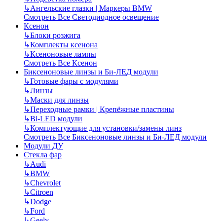
↳
Ангельские глазки | Маркеры BMW
Смотреть Все Светодиодное освещение
Ксенон
↳
Блоки розжига
↳
Комплекты ксенона
↳
Ксеноновые лампы
Смотреть Все Ксенон
Биксеноновые линзы и Би-ЛЕД модули
↳
Готовые фары с модулями
↳
Линзы
↳
Маски для линзы
↳
Переходные рамки | Крепёжные пластины
↳
Bi-LED модули
↳
Комплектующие для установки/замены линз
Смотреть Все Биксеноновые линзы и Би-ЛЕД модули
Модули ДУ
Стекла фар
↳
Audi
↳
BMW
↳
Chevrolet
↳
Citroen
↳
Dodge
↳
Ford
↳
Geely