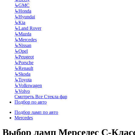
↳
GMC
↳
Honda
↳
Hyundai
↳
Kia
↳
Land Rover
↳
Mazda
↳
Mercedes
↳
Nissan
↳
Opel
↳
Peugeot
↳
Porsche
↳
Renault
↳
Skoda
↳
Toyota
↳
Volkswagen
↳
Volvo
Смотреть Все Стекла фар
Подбор по авто
Подбор ламп по авто
Mercedes
Выбор ламп Мерседес С-Клас