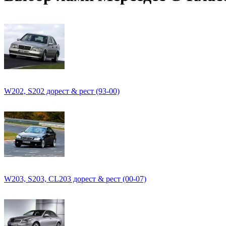
W202, S202 дорест & рест (93-00)
W203, S203, CL203 дорест & рест (00-07)