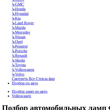
↳
GMC
↳
Honda
↳
Hyundai
↳
Kia
↳
Land Rover
↳
Mazda
↳
Mercedes
↳
Nissan
↳
Opel
↳
Peugeot
↳
Porsche
↳
Renault
↳
Skoda
↳
Toyota
↳
Volkswagen
↳
Volvo
Смотреть Все Стекла фар
Подбор по авто
Подбор ламп по авто
Volkswagen
Подбор автомобильных ламп 