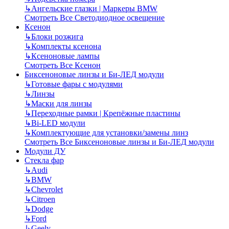
↳
Ангельские глазки | Маркеры BMW
Смотреть Все Светодиодное освещение
Ксенон
↳
Блоки розжига
↳
Комплекты ксенона
↳
Ксеноновые лампы
Смотреть Все Ксенон
Биксеноновые линзы и Би-ЛЕД модули
↳
Готовые фары с модулями
↳
Линзы
↳
Маски для линзы
↳
Переходные рамки | Крепёжные пластины
↳
Bi-LED модули
↳
Комплектующие для установки/замены линз
Смотреть Все Биксеноновые линзы и Би-ЛЕД модули
Модули ДУ
Стекла фар
↳
Audi
↳
BMW
↳
Chevrolet
↳
Citroen
↳
Dodge
↳
Ford
↳
Geely