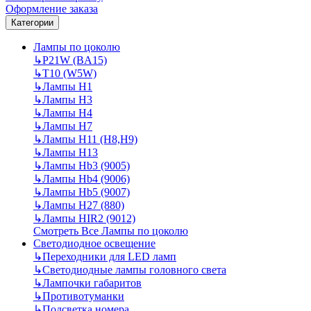
Оформление заказа
Категории
Лампы по цоколю
↳
P21W (BA15)
↳
T10 (W5W)
↳
Лампы H1
↳
Лампы H3
↳
Лампы H4
↳
Лампы H7
↳
Лампы H11 (H8,H9)
↳
Лампы H13
↳
Лампы Hb3 (9005)
↳
Лампы Hb4 (9006)
↳
Лампы Hb5 (9007)
↳
Лампы H27 (880)
↳
Лампы HIR2 (9012)
Смотреть Все Лампы по цоколю
Светодиодное освещение
↳
Переходники для LED ламп
↳
Светодиодные лампы головного света
↳
Лампочки габаритов
↳
Противотуманки
↳
Подсветка номера