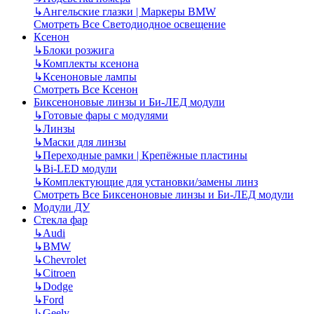
↳
Ангельские глазки | Маркеры BMW
Смотреть Все Светодиодное освещение
Ксенон
↳
Блоки розжига
↳
Комплекты ксенона
↳
Ксеноновые лампы
Смотреть Все Ксенон
Биксеноновые линзы и Би-ЛЕД модули
↳
Готовые фары с модулями
↳
Линзы
↳
Маски для линзы
↳
Переходные рамки | Крепёжные пластины
↳
Bi-LED модули
↳
Комплектующие для установки/замены линз
Смотреть Все Биксеноновые линзы и Би-ЛЕД модули
Модули ДУ
Стекла фар
↳
Audi
↳
BMW
↳
Chevrolet
↳
Citroen
↳
Dodge
↳
Ford
↳
Geely