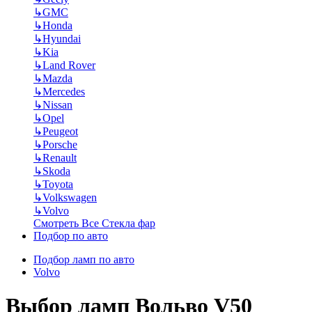
↳
GMC
↳
Honda
↳
Hyundai
↳
Kia
↳
Land Rover
↳
Mazda
↳
Mercedes
↳
Nissan
↳
Opel
↳
Peugeot
↳
Porsche
↳
Renault
↳
Skoda
↳
Toyota
↳
Volkswagen
↳
Volvo
Смотреть Все Стекла фар
Подбор по авто
Подбор ламп по авто
Volvo
Выбор ламп Вольво V50