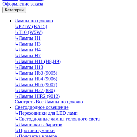
Оформление заказа
Категории
Лампы по цоколю
↳
P21W (BA15)
↳
T10 (W5W)
↳
Лампы H1
↳
Лампы H3
↳
Лампы H4
↳
Лампы H7
↳
Лампы H11 (H8,H9)
↳
Лампы H13
↳
Лампы Hb3 (9005)
↳
Лампы Hb4 (9006)
↳
Лампы Hb5 (9007)
↳
Лампы H27 (880)
↳
Лампы HIR2 (9012)
Смотреть Все Лампы по цоколю
Светодиодное освещение
↳
Переходники для LED ламп
↳
Светодиодные лампы головного света
↳
Лампочки габаритов
↳
Противотуманки
↳
Подсветка номера