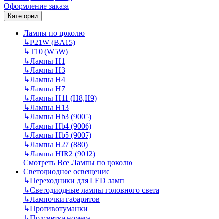
Оформление заказа
Категории
Лампы по цоколю
↳
P21W (BA15)
↳
T10 (W5W)
↳
Лампы H1
↳
Лампы H3
↳
Лампы H4
↳
Лампы H7
↳
Лампы H11 (H8,H9)
↳
Лампы H13
↳
Лампы Hb3 (9005)
↳
Лампы Hb4 (9006)
↳
Лампы Hb5 (9007)
↳
Лампы H27 (880)
↳
Лампы HIR2 (9012)
Смотреть Все Лампы по цоколю
Светодиодное освещение
↳
Переходники для LED ламп
↳
Светодиодные лампы головного света
↳
Лампочки габаритов
↳
Противотуманки
↳
Подсветка номера