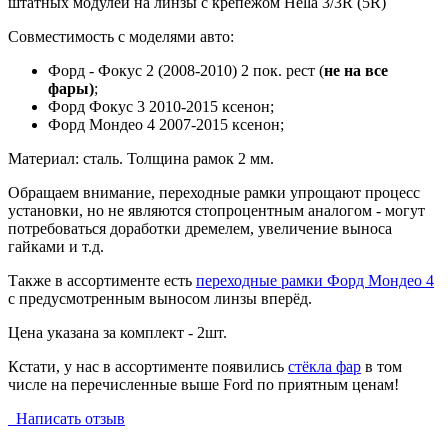
штатных модулей на линзы с крепежом Hella 3/3R (5R)
Совместимость с моделями авто:
Форд - Фокус 2 (2008-2010) 2 пок. рест (
не на все
фары)
;
Форд Фокус 3 2010-2015 ксенон;
Форд Мондео 4 2007-2015 ксенон;
Материал: сталь. Толщина рамок 2 мм.
Обращаем внимание, переходные рамки упрощают процесс
установки, но не являются стопроцентным аналогом - могут
потребоваться доработки дремелем, увеличение выноса
гайками и т.д.
Также в ассортименте есть
переходные рамки Форд Мондео 4
с предусмотренным выносом линзы вперёд.
Цена указана за комплект - 2шт.
Кстати, у нас в ассортименте появились
стёкла фар
в том
числе на перечисленные выше Ford по приятным ценам!
Написать отзыв