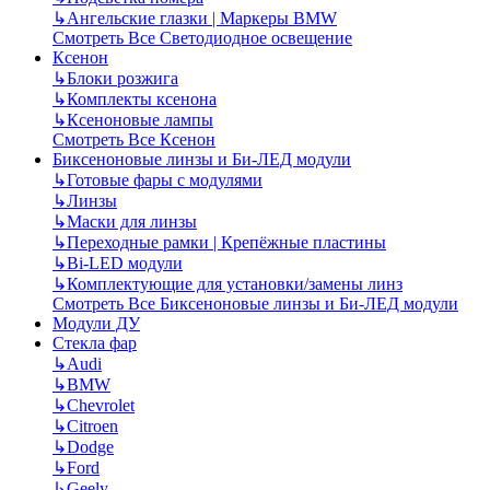
↳
Ангельские глазки | Маркеры BMW
Смотреть Все Светодиодное освещение
Ксенон
↳
Блоки розжига
↳
Комплекты ксенона
↳
Ксеноновые лампы
Смотреть Все Ксенон
Биксеноновые линзы и Би-ЛЕД модули
↳
Готовые фары с модулями
↳
Линзы
↳
Маски для линзы
↳
Переходные рамки | Крепёжные пластины
↳
Bi-LED модули
↳
Комплектующие для установки/замены линз
Смотреть Все Биксеноновые линзы и Би-ЛЕД модули
Модули ДУ
Стекла фар
↳
Audi
↳
BMW
↳
Chevrolet
↳
Citroen
↳
Dodge
↳
Ford
↳
Geely