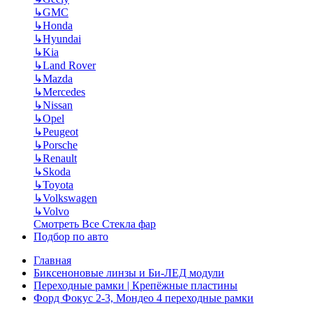
↳
GMC
↳
Honda
↳
Hyundai
↳
Kia
↳
Land Rover
↳
Mazda
↳
Mercedes
↳
Nissan
↳
Opel
↳
Peugeot
↳
Porsche
↳
Renault
↳
Skoda
↳
Toyota
↳
Volkswagen
↳
Volvo
Смотреть Все Стекла фар
Подбор по авто
Главная
Биксеноновые линзы и Би-ЛЕД модули
Переходные рамки | Крепёжные пластины
Форд Фокус 2-3, Мондео 4 переходные рамки