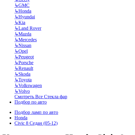
↳
GMC
↳
Honda
↳
Hyundai
↳
Kia
↳
Land Rover
↳
Mazda
↳
Mercedes
↳
Nissan
↳
Opel
↳
Peugeot
↳
Porsche
↳
Renault
↳
Skoda
↳
Toyota
↳
Volkswagen
↳
Volvo
Смотреть Все Стекла фар
Подбор по авто
Подбор ламп по авто
Honda
Civic 8 Седан (05-12)