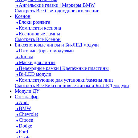
↳
Ангельские глазки | Маркеры BMW
Смотреть Все Светодиодное освещение
Ксенон
↳
Блоки розжига
↳
Комплекты ксенона
↳
Ксеноновые лампы
Смотреть Все Ксенон
Биксеноновые линзы и Би-ЛЕД модули
↳
Готовые фары с модулями
↳
Линзы
↳
Маски для линзы
↳
Переходные рамки | Крепёжные пластины
↳
Bi-LED модули
↳
Комплектующие для установки/замены линз
Смотреть Все Биксеноновые линзы и Би-ЛЕД модули
Модули ДУ
Стекла фар
↳
Audi
↳
BMW
↳
Chevrolet
↳
Citroen
↳
Dodge
↳
Ford
↳
Geely