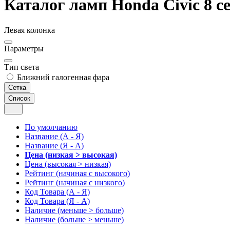
Каталог ламп Honda Civic 8 с
Левая колонка
Параметры
Тип света
Ближний галогенная фара
Сетка
Список
По умолчанию
Название (А - Я)
Название (Я - А)
Цена (низкая > высокая)
Цена (высокая > низкая)
Рейтинг (начиная с высокого)
Рейтинг (начиная с низкого)
Код Товара (А - Я)
Код Товара (Я - А)
Наличие (меньше > больше)
Наличие (больше > меньше)