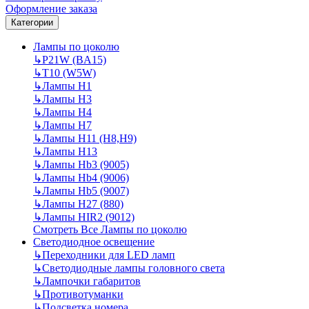
Оформление заказа
Категории
Лампы по цоколю
↳
P21W (BA15)
↳
T10 (W5W)
↳
Лампы H1
↳
Лампы H3
↳
Лампы H4
↳
Лампы H7
↳
Лампы H11 (H8,H9)
↳
Лампы H13
↳
Лампы Hb3 (9005)
↳
Лампы Hb4 (9006)
↳
Лампы Hb5 (9007)
↳
Лампы H27 (880)
↳
Лампы HIR2 (9012)
Смотреть Все Лампы по цоколю
Светодиодное освещение
↳
Переходники для LED ламп
↳
Светодиодные лампы головного света
↳
Лампочки габаритов
↳
Противотуманки
↳
Подсветка номера