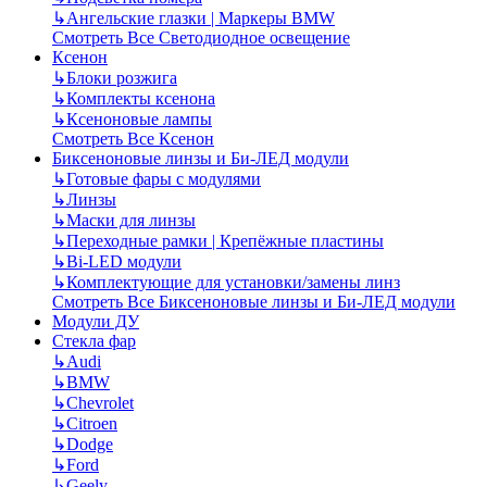
↳
Ангельские глазки | Маркеры BMW
Смотреть Все Светодиодное освещение
Ксенон
↳
Блоки розжига
↳
Комплекты ксенона
↳
Ксеноновые лампы
Смотреть Все Ксенон
Биксеноновые линзы и Би-ЛЕД модули
↳
Готовые фары с модулями
↳
Линзы
↳
Маски для линзы
↳
Переходные рамки | Крепёжные пластины
↳
Bi-LED модули
↳
Комплектующие для установки/замены линз
Смотреть Все Биксеноновые линзы и Би-ЛЕД модули
Модули ДУ
Стекла фар
↳
Audi
↳
BMW
↳
Chevrolet
↳
Citroen
↳
Dodge
↳
Ford
↳
Geely