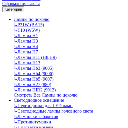
Оформление заказа
Категории
Лампы по цоколю
↳
P21W (BA15)
↳
T10 (W5W)
↳
Лампы H1
↳
Лампы H3
↳
Лампы H4
↳
Лампы H7
↳
Лампы H11 (H8,H9)
↳
Лампы H13
↳
Лампы Hb3 (9005)
↳
Лампы Hb4 (9006)
↳
Лампы Hb5 (9007)
↳
Лампы H27 (880)
↳
Лампы HIR2 (9012)
Смотреть Все Лампы по цоколю
Светодиодное освещение
↳
Переходники для LED ламп
↳
Светодиодные лампы головного света
↳
Лампочки габаритов
↳
Противотуманки
↳
Подсветка номера