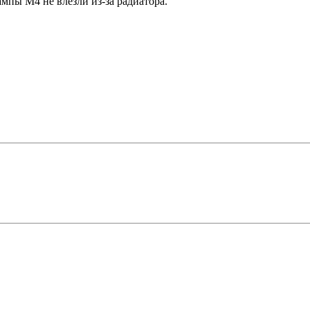
мпы M4 не влезли из-за радиатора.