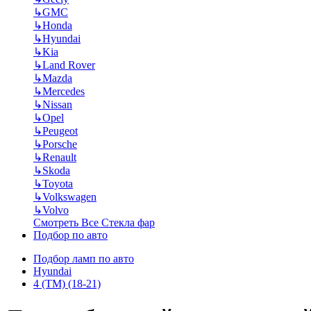
↳
GMC
↳
Honda
↳
Hyundai
↳
Kia
↳
Land Rover
↳
Mazda
↳
Mercedes
↳
Nissan
↳
Opel
↳
Peugeot
↳
Porsche
↳
Renault
↳
Skoda
↳
Toyota
↳
Volkswagen
↳
Volvo
Смотреть Все Стекла фар
Подбор по авто
Подбор ламп по авто
Hyundai
4 (TM) (18-21)