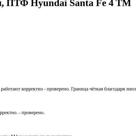
, ПТФ Hyundai Santa Fe 4 TM
аботают корректно - проверено. Граница чёткая благодаря лин
ректно. - проверено.