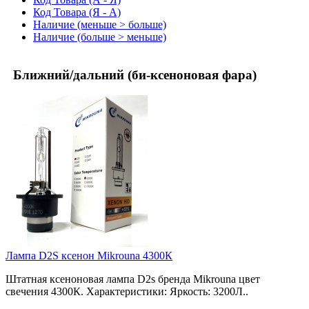
Код Товара (Я - А)
Наличие (меньше > больше)
Наличие (больше > меньше)
Ближний/дальний (би-ксеноновая фара)
Лампа D2S ксенон Mikrouna 4300К
Штатная ксеноновая лампа D2s бренда Mikrouna цвет
свечения 4300К. Характеристики: Яркость: 3200Л..