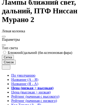
Лампы ближний свет,
дальний, ПТФ Ниссан
Мурано 2
Левая колонка
Параметры
Тип света
Ближний/дальний (би-ксеноновая фара)
Сетка
Список
По умолчанию
Название (А - Я)
Название (Я - А)
Цена (низкая > высокая)
Цена (высокая > низкая)
Рейтинг (начиная с высокого)
Рейтинг (начиная с низкого)
Код Товара (А - Я)