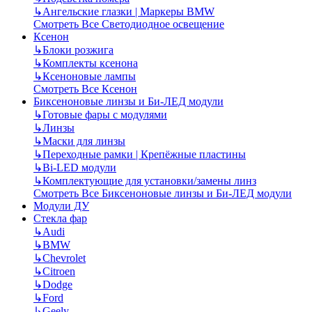
↳
Ангельские глазки | Маркеры BMW
Смотреть Все Светодиодное освещение
Ксенон
↳
Блоки розжига
↳
Комплекты ксенона
↳
Ксеноновые лампы
Смотреть Все Ксенон
Биксеноновые линзы и Би-ЛЕД модули
↳
Готовые фары с модулями
↳
Линзы
↳
Маски для линзы
↳
Переходные рамки | Крепёжные пластины
↳
Bi-LED модули
↳
Комплектующие для установки/замены линз
Смотреть Все Биксеноновые линзы и Би-ЛЕД модули
Модули ДУ
Стекла фар
↳
Audi
↳
BMW
↳
Chevrolet
↳
Citroen
↳
Dodge
↳
Ford
↳
Geely