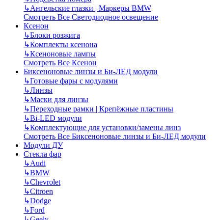
↳
Ангельские глазки | Маркеры BMW
Смотреть Все Светодиодное освещение
Ксенон
↳
Блоки розжига
↳
Комплекты ксенона
↳
Ксеноновые лампы
Смотреть Все Ксенон
Биксеноновые линзы и Би-ЛЕД модули
↳
Готовые фары с модулями
↳
Линзы
↳
Маски для линзы
↳
Переходные рамки | Крепёжные пластины
↳
Bi-LED модули
↳
Комплектующие для установки/замены линз
Смотреть Все Биксеноновые линзы и Би-ЛЕД модули
Модули ДУ
Стекла фар
↳
Audi
↳
BMW
↳
Chevrolet
↳
Citroen
↳
Dodge
↳
Ford
↳
Geely