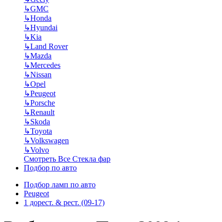
↳
GMC
↳
Honda
↳
Hyundai
↳
Kia
↳
Land Rover
↳
Mazda
↳
Mercedes
↳
Nissan
↳
Opel
↳
Peugeot
↳
Porsche
↳
Renault
↳
Skoda
↳
Toyota
↳
Volkswagen
↳
Volvo
Смотреть Все Стекла фар
Подбор по авто
Подбор ламп по авто
Peugeot
1 дорест. & рест. (09-17)