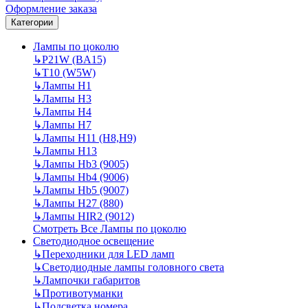
Оформление заказа
Категории
Лампы по цоколю
↳
P21W (BA15)
↳
T10 (W5W)
↳
Лампы H1
↳
Лампы H3
↳
Лампы H4
↳
Лампы H7
↳
Лампы H11 (H8,H9)
↳
Лампы H13
↳
Лампы Hb3 (9005)
↳
Лампы Hb4 (9006)
↳
Лампы Hb5 (9007)
↳
Лампы H27 (880)
↳
Лампы HIR2 (9012)
Смотреть Все Лампы по цоколю
Светодиодное освещение
↳
Переходники для LED ламп
↳
Светодиодные лампы головного света
↳
Лампочки габаритов
↳
Противотуманки
↳
Подсветка номера