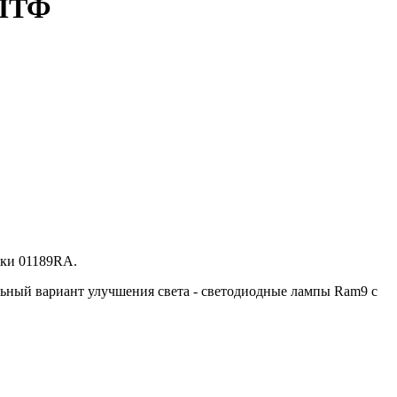
 ПТФ
ики 01189RA.
льный вариант улучшения света - светодиодные лампы Ram9 с