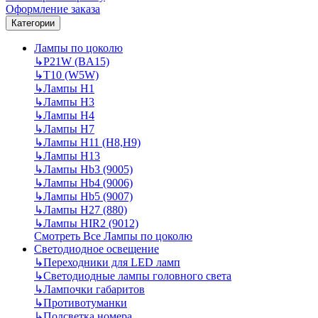
Оформление заказа
Категории
Лампы по цоколю
↳
P21W (BA15)
↳
T10 (W5W)
↳
Лампы H1
↳
Лампы H3
↳
Лампы H4
↳
Лампы H7
↳
Лампы H11 (H8,H9)
↳
Лампы H13
↳
Лампы Hb3 (9005)
↳
Лампы Hb4 (9006)
↳
Лампы Hb5 (9007)
↳
Лампы H27 (880)
↳
Лампы HIR2 (9012)
Смотреть Все Лампы по цоколю
Светодиодное освещение
↳
Переходники для LED ламп
↳
Светодиодные лампы головного света
↳
Лампочки габаритов
↳
Противотуманки
↳
Подсветка номера