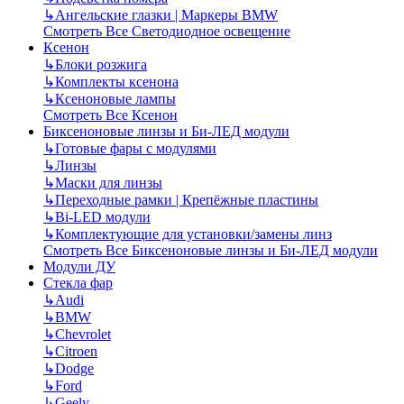
↳
Ангельские глазки | Маркеры BMW
Смотреть Все Светодиодное освещение
Ксенон
↳
Блоки розжига
↳
Комплекты ксенона
↳
Ксеноновые лампы
Смотреть Все Ксенон
Биксеноновые линзы и Би-ЛЕД модули
↳
Готовые фары с модулями
↳
Линзы
↳
Маски для линзы
↳
Переходные рамки | Крепёжные пластины
↳
Bi-LED модули
↳
Комплектующие для установки/замены линз
Смотреть Все Биксеноновые линзы и Би-ЛЕД модули
Модули ДУ
Стекла фар
↳
Audi
↳
BMW
↳
Chevrolet
↳
Citroen
↳
Dodge
↳
Ford
↳
Geely