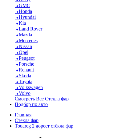
↳
GMC
↳
Honda
↳
Hyundai
↳
Kia
↳
Land Rover
↳
Mazda
↳
Mercedes
↳
Nissan
↳
Opel
↳
Peugeot
↳
Porsche
↳
Renault
↳
Skoda
↳
Toyota
↳
Volkswagen
↳
Volvo
Смотреть Все Стекла фар
Подбор по авто
Главная
Стекла фар
Touareg 2 дорест стёкла фар