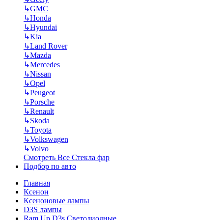
↳
GMC
↳
Honda
↳
Hyundai
↳
Kia
↳
Land Rover
↳
Mazda
↳
Mercedes
↳
Nissan
↳
Opel
↳
Peugeot
↳
Porsche
↳
Renault
↳
Skoda
↳
Toyota
↳
Volkswagen
↳
Volvo
Смотреть Все Стекла фар
Подбор по авто
Главная
Ксенон
Ксеноновые лампы
D3S лампы
Ram Up D3s Светодиодные