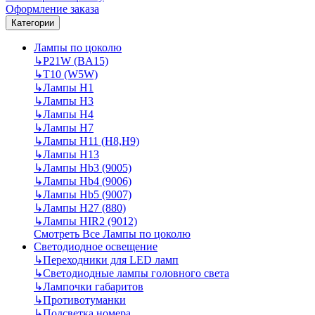
Оформление заказа
Категории
Лампы по цоколю
↳
P21W (BA15)
↳
T10 (W5W)
↳
Лампы H1
↳
Лампы H3
↳
Лампы H4
↳
Лампы H7
↳
Лампы H11 (H8,H9)
↳
Лампы H13
↳
Лампы Hb3 (9005)
↳
Лампы Hb4 (9006)
↳
Лампы Hb5 (9007)
↳
Лампы H27 (880)
↳
Лампы HIR2 (9012)
Смотреть Все Лампы по цоколю
Светодиодное освещение
↳
Переходники для LED ламп
↳
Светодиодные лампы головного света
↳
Лампочки габаритов
↳
Противотуманки
↳
Подсветка номера