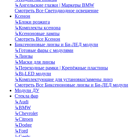
↳
Ангельские глазки | Маркеры BMW
Смотреть Все Светодиодное освещение
Ксенон
↳
Блоки розжига
↳
Комплекты ксенона
↳
Ксеноновые лампы
Смотреть Все Ксенон
Биксеноновые линзы и Би-ЛЕД модули
↳
Готовые фары с модулями
↳
Линзы
↳
Маски для линзы
↳
Переходные рамки | Крепёжные пластины
↳
Bi-LED модули
↳
Комплектующие для установки/замены линз
Смотреть Все Биксеноновые линзы и Би-ЛЕД модули
Модули ДУ
Стекла фар
↳
Audi
↳
BMW
↳
Chevrolet
↳
Citroen
↳
Dodge
↳
Ford
↳
Geely