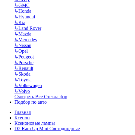
↳
GMC
↳
Honda
↳
Hyundai
↳
Kia
↳
Land Rover
↳
Mazda
↳
Mercedes
↳
Nissan
↳
Opel
↳
Peugeot
↳
Porsche
↳
Renault
↳
Skoda
↳
Toyota
↳
Volkswagen
↳
Volvo
Смотреть Все Стекла фар
Подбор по авто
Главная
Ксенон
Ксеноновые лампы
D2 Ram Up Mini Светодиодные