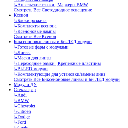
↳
Ангельские глазки | Маркеры BMW
Смотреть Все Светодиодное освещение
Ксенон
↳
Блоки розжига
↳
Комплекты ксенона
↳
Ксеноновые лампы
Смотреть Все Ксенон
Биксеноновые линзы и Би-ЛЕД модули
↳
Готовые фары с модулями
↳
Линзы
↳
Маски для линзы
↳
Переходные рамки | Крепёжные пластины
↳
Bi-LED модули
↳
Комплектующие для установки/замены линз
Смотреть Все Биксеноновые линзы и Би-ЛЕД модули
Модули ДУ
Стекла фар
↳
Audi
↳
BMW
↳
Chevrolet
↳
Citroen
↳
Dodge
↳
Ford
↳
Geely