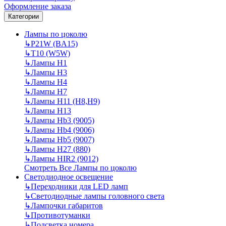
Оформление заказа
Категории
Лампы по цоколю
↳
P21W (BA15)
↳
T10 (W5W)
↳
Лампы H1
↳
Лампы H3
↳
Лампы H4
↳
Лампы H7
↳
Лампы H11 (H8,H9)
↳
Лампы H13
↳
Лампы Hb3 (9005)
↳
Лампы Hb4 (9006)
↳
Лампы Hb5 (9007)
↳
Лампы H27 (880)
↳
Лампы HIR2 (9012)
Смотреть Все Лампы по цоколю
Светодиодное освещение
↳
Переходники для LED ламп
↳
Светодиодные лампы головного света
↳
Лампочки габаритов
↳
Противотуманки
↳
Подсветка номера