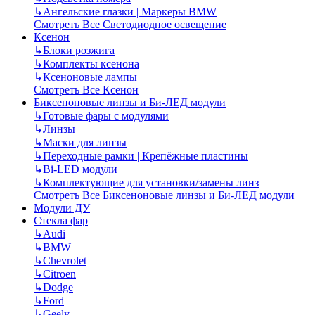
↳
Ангельские глазки | Маркеры BMW
Смотреть Все Светодиодное освещение
Ксенон
↳
Блоки розжига
↳
Комплекты ксенона
↳
Ксеноновые лампы
Смотреть Все Ксенон
Биксеноновые линзы и Би-ЛЕД модули
↳
Готовые фары с модулями
↳
Линзы
↳
Маски для линзы
↳
Переходные рамки | Крепёжные пластины
↳
Bi-LED модули
↳
Комплектующие для установки/замены линз
Смотреть Все Биксеноновые линзы и Би-ЛЕД модули
Модули ДУ
Стекла фар
↳
Audi
↳
BMW
↳
Chevrolet
↳
Citroen
↳
Dodge
↳
Ford
↳
Geely