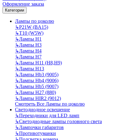
Оформление заказа
Категории
Лампы по цоколю
↳
P21W (BA15)
↳
T10 (W5W)
↳
Лампы H1
↳
Лампы H3
↳
Лампы H4
↳
Лампы H7
↳
Лампы H11 (H8,H9)
↳
Лампы H13
↳
Лампы Hb3 (9005)
↳
Лампы Hb4 (9006)
↳
Лампы Hb5 (9007)
↳
Лампы H27 (880)
↳
Лампы HIR2 (9012)
Смотреть Все Лампы по цоколю
Светодиодное освещение
↳
Переходники для LED ламп
↳
Светодиодные лампы головного света
↳
Лампочки габаритов
↳
Противотуманки
↳
Подсветка номера