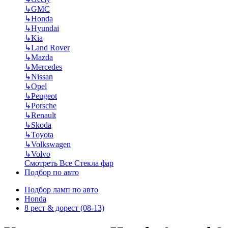
↳
GMC
↳
Honda
↳
Hyundai
↳
Kia
↳
Land Rover
↳
Mazda
↳
Mercedes
↳
Nissan
↳
Opel
↳
Peugeot
↳
Porsche
↳
Renault
↳
Skoda
↳
Toyota
↳
Volkswagen
↳
Volvo
Смотреть Все Стекла фар
Подбор по авто
Подбор ламп по авто
Honda
8 рест & дорест (08-13)