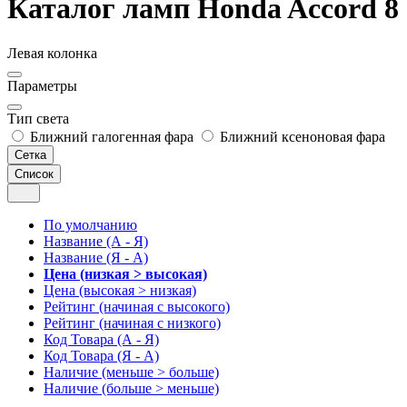
Каталог ламп Honda Accord 8 
Левая колонка
Параметры
Тип света
Ближний галогенная фара
Ближний ксеноновая фара
Сетка
Список
По умолчанию
Название (А - Я)
Название (Я - А)
Цена (низкая > высокая)
Цена (высокая > низкая)
Рейтинг (начиная с высокого)
Рейтинг (начиная с низкого)
Код Товара (А - Я)
Код Товара (Я - А)
Наличие (меньше > больше)
Наличие (больше > меньше)